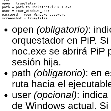
open = true/false

path = path_to_RocketbotPiP.NET.exe

user = tour_Windows_user

password = your_Windows_password

screenshot = true/false
open
(obligatorio)
: ind
orquestador en PiP. Si
noc.exe se abrirá PiP 
sesión hija.
path
(obligatorio)
: en 
ruta hacia el ejecutab
user
(opcional)
: indica
de Windows actual. Si