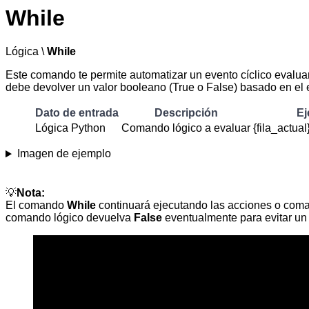
While
Lógica \
While
Este comando te permite automatizar un evento cíclico eval
debe devolver un valor booleano (True o False) basado en el 
Dato de entrada
Descripción
Ej
Lógica Python
Comando lógico a evaluar
{fila_actual
Imagen de ejemplo
💡
Nota:
El comando
While
continuará ejecutando las acciones o coma
comando lógico devuelva
False
eventualmente para evitar un ci