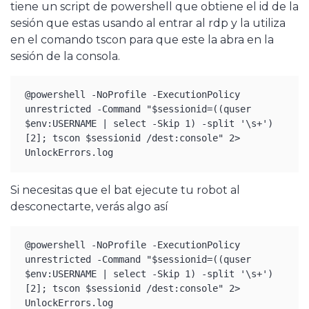
tiene un script de powershell que obtiene el id de la
sesión que estas usando al entrar al rdp y la utiliza
en el comando tscon para que este la abra en la
sesión de la consola.
@powershell -NoProfile -ExecutionPolicy 
unrestricted -Command "$sessionid=((quser 
$env:USERNAME | select -Skip 1) -split '\s+')
[2]; tscon $sessionid /dest:console" 2> 
UnlockErrors.log
Si necesitas que el bat ejecute tu robot al
desconectarte, verás algo así
@powershell -NoProfile -ExecutionPolicy 
unrestricted -Command "$sessionid=((quser 
$env:USERNAME | select -Skip 1) -split '\s+')
[2]; tscon $sessionid /dest:console" 2> 
UnlockErrors.log
