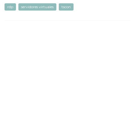
rdp
servidores virtuales
tscon