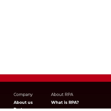
Webpage
footer
Company
About RPA
About us
What is RPA?
Partners