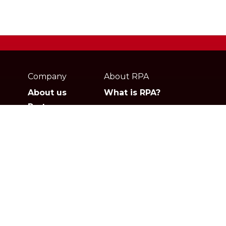
Webpage
footer
Company
About RPA
About us
What is RPA?
Partners
Jobs
Contact
Privacy policies
Gartner
G2
Products
Solutions
Studio
Banking & Finance