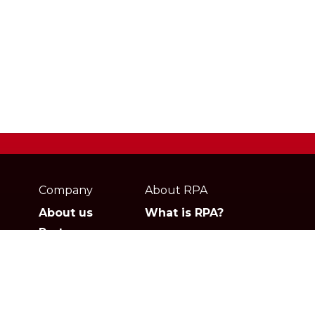
Webpage
footer
Company
About RPA
About us
What is RPA?
Partners
Jobs
Contact
Privacy policies
Gartner