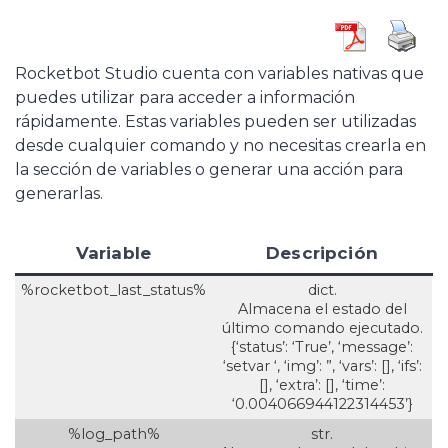
Rocketbot Studio cuenta con variables nativas que
puedes utilizar para acceder a información
rápidamente. Estas variables pueden ser utilizadas
desde cualquier comando y no necesitas crearla en
la sección de variables o generar una acción para
generarlas.
Variable
Descripción
%rocketbot_last_status%
dict.
Almacena el estado del
último comando ejecutado.
{‘status’: ‘True’, ‘message’:
‘setvar ‘, ‘img’: ”, ‘vars’: [], ‘ifs’:
[], ‘extra’: [], ‘time’:
‘0.004066944122314453’}
%log_path%
str.