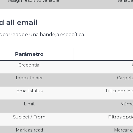
Assign result to variable
Variabl
d all email
s correos de una bandeja específica.
Parámetro
Credential
Inbox folder
Carpeta
Email status
Filtra por le
Limit
Númer
Subject / From
Filtros opc
Mark as read
Marcar c