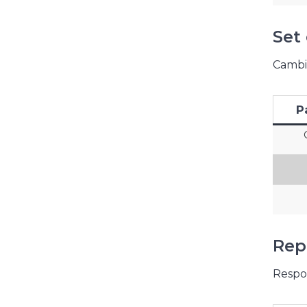
Set
Cambia
P
Rep
Respon