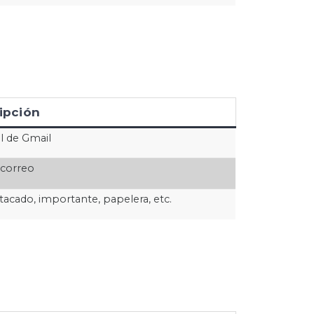
ipción
l de Gmail
 correo
stacado, importante, papelera, etc.