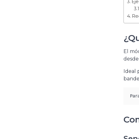
Ej
Req
¿Qu
El mó
desde
Ideal 
bande
Par
Com
Sen