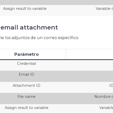
Assign result to variable
Variable 
 email attachment
e los adjuntos de un correo específico.
Parámetro
Credential
Email ID
Attachment ID
ID
File name
Nombre de
Assign result to variable
Variabl