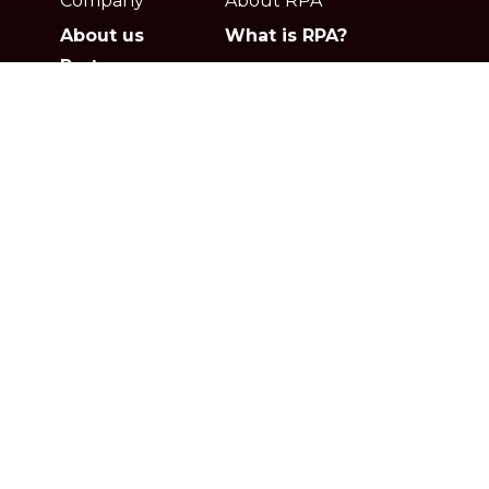
Company
About RPA
About us
What is RPA?
Partners
Jobs
Contact
Privacy policies
Gartner
G2
Products
Solutions
Studio
Banking & Finance
Orchestrator
Insurance
Xperience
Ecommerce & Retail
Telescope
Healthcare
Pricing
Logistics
Other