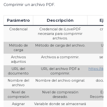
Comprimir un archivo PDF.
Parámetro
Descripción
Ej
Credencial
Credencial de iLovePDF
cred
necesaria para comprimir
archivos.
Método de
Método de carga del archivo.
URL
carga
Archivos
Archivos a comprimir.
selec
adjuntos
URL del
URL del archivo PDF a
https://d
documento
comprimir.
Nombre del
Nombre del archivo original.
docum
archivo
Nivel de
Nivel de compresión
Ext
compresión
deseado.
Recomme
Asignar
Variable donde se almacenará
{