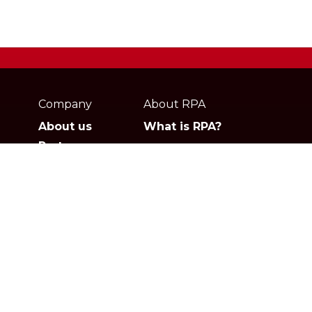
Webpage
footer
Company
About RPA
About us
What is RPA?
Partners
Jobs
Contact
Privacy policies
Gartner
G2
Products
Solutions
Studio
Banking & Finance