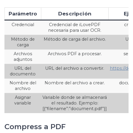
Parámetro
Descripción
Ej
Credencial
Credencial de iLovePDF
cred
necesaria para usar OCR.
Método de
Método de carga del archivo.
URL
carga
Archivos
Archivos PDF a procesar.
selec
adjuntos
URL del
URL del archivo a convertir.
https://d
documento
Nombre del
Nombre del archivo a crear.
docum
archivo
Asignar
Variable donde se almacenará
{
variable
el resultado. Ejemplo:
[{“filename”:”document.pdf”}]
Compress a PDF