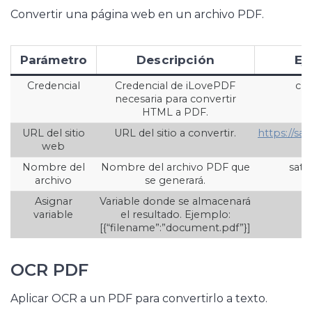
Convertir una página web en un archivo PDF.
Parámetro
Descripción
Ej
Credencial
Credencial de iLovePDF
cre
necesaria para convertir
HTML a PDF.
URL del sitio
URL del sitio a convertir.
https://sa
web
Nombre del
Nombre del archivo PDF que
satu
archivo
se generará.
Asignar
Variable donde se almacenará
variable
el resultado. Ejemplo:
[{“filename”:”document.pdf”}]
OCR PDF
Aplicar OCR a un PDF para convertirlo a texto.