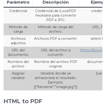
Parámetro
Descripción
Ejempl
Credencial
Credencial de iLovePDF
credenti
necesaria para convertir
PDF a JPG.
Método de
Método de carga del
URL, Fil
carga
archivo.
Archivos
Archivos PDF a convertir.
select fil
adjuntos
URL del
URL del archivo a
https://docum
documento
convertir.
Nombre del
Nombre del archivo PDF
document.
archivo
original.
Asignar
Variable donde se
{var}
variable
almacenará el resultado.
Ejemplo:
[{“filename”:”image.jpg”}]
HTML to PDF