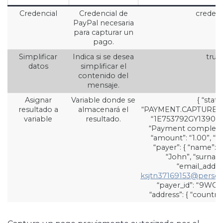
Credencial
Credencial de
credent
PayPal necesaria
para capturar un
pago.
Simplificar
Indica si se desea
true
datos
simplificar el
contenido del
mensaje.
Asignar
Variable donde se
{ “statu
resultado a
almacenará el
“PAYMENT.CAPTURE.CO
variable
resultado.
“1E753792GY139001
“Payment completed
“amount”: “1.00”, “c
“payer”: { “name”: 
“John”, “surname
“email_addres
ksjtn37169153@perso
“payer_id”: “9WG
“address”: { “country_