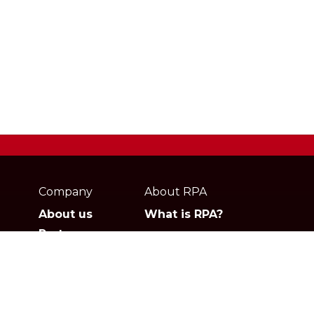
Webpage
footer
Company
About RPA
About us
What is RPA?
Partners
Jobs
Contact
Privacy policies
Gartner