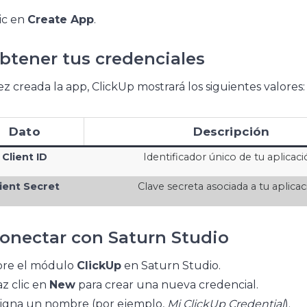
ic en
Create App
.
Obtener tus credenciales
z creada la app, ClickUp mostrará los siguientes valores:
Dato
Descripción
Client ID
Identificador único de tu aplicaci
ient Secret
Clave secreta asociada a tu aplicac
Conectar con Saturn Studio
bre el módulo
ClickUp
en Saturn Studio.
z clic en
New
para crear una nueva credencial.
igna un nombre (por ejemplo,
Mi ClickUp Credential
).