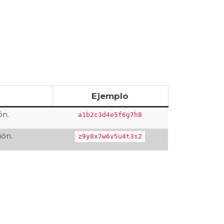
Ejemplo
ón.
a1b2c3d4e5f6g7h8
ión.
z9y8x7w6v5u4t3s2