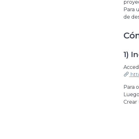
proyec
Para u
de des
Cóm
1) I
Acced
htt
Para o
Luego,
Crear 