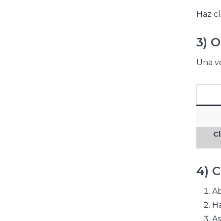
Haz cl
3) 
Una ve
Cl
4) 
A
Ha
As