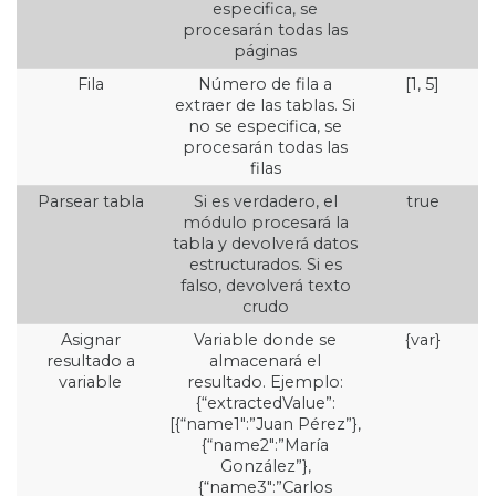
especifica, se
procesarán todas las
páginas
Fila
Número de fila a
[1, 5]
extraer de las tablas. Si
no se especifica, se
procesarán todas las
filas
Parsear tabla
Si es verdadero, el
true
módulo procesará la
tabla y devolverá datos
estructurados. Si es
falso, devolverá texto
crudo
Asignar
Variable donde se
{var}
resultado a
almacenará el
variable
resultado. Ejemplo:
{“extractedValue”:
[{“name1″:”Juan Pérez”},
{“name2″:”María
González”},
{“name3″:”Carlos