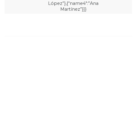
López”},{“name4″:”Ana
Martínez”}]}