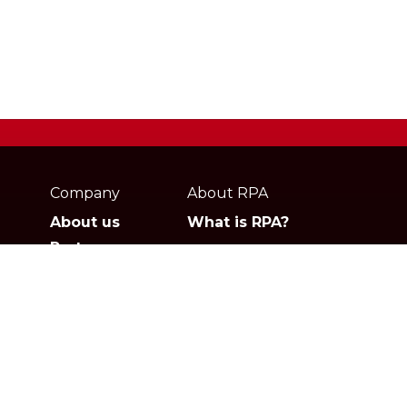
Webpage
footer
Company
About RPA
About us
What is RPA?
Partners
Jobs
Contact
Privacy policies
Gartner
G2