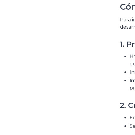
Cóm
Para i
desarr
1. 
Ha
de
In
Im
pr
2. 
En
Se