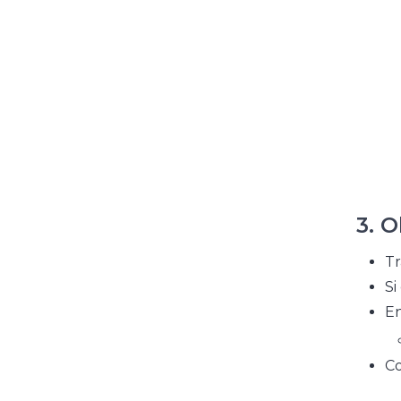
3. 
Tr
Si
En
Co