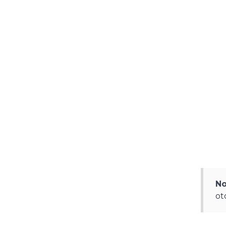
No
ot