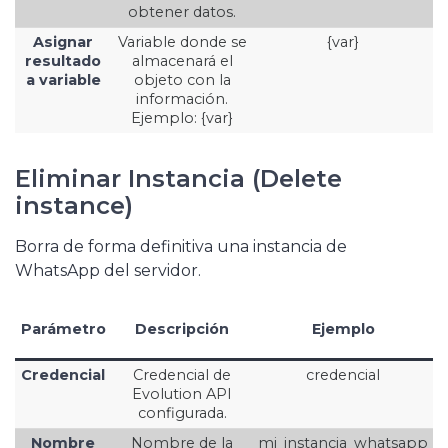
obtener datos.
Asignar
Variable donde se
{var}
resultado
almacenará el
a variable
objeto con la
información.
Ejemplo: {var}
Eliminar Instancia (Delete
instance)
Borra de forma definitiva una instancia de
WhatsApp del servidor.
Parámetro
Descripción
Ejemplo
Credencial
Credencial de
credencial
Evolution API
configurada.
Nombre
Nombre de la
mi_instancia_whatsapp