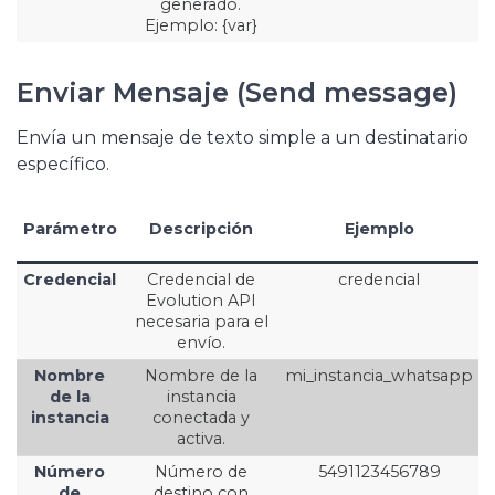
generado.
Ejemplo: {var}
Enviar Mensaje (Send message)
Envía un mensaje de texto simple a un destinatario
específico.
Parámetro
Descripción
Ejemplo
Credencial
Credencial de
credencial
Evolution API
necesaria para el
envío.
Nombre
Nombre de la
mi_instancia_whatsapp
de la
instancia
instancia
conectada y
activa.
Número
Número de
5491123456789
de
destino con