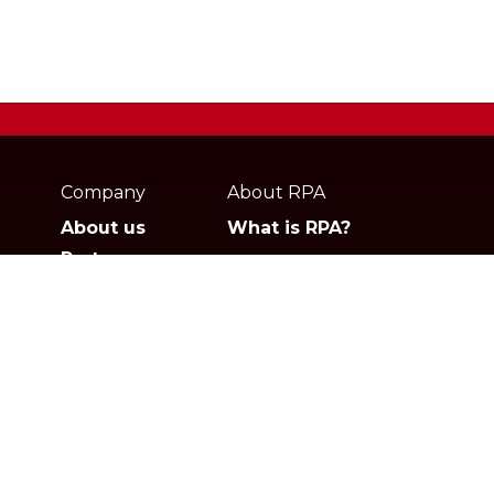
Webpage
footer
Company
About RPA
About us
What is RPA?
Partners
Jobs
Contact
Privacy policies
Gartner
G2
Products
Solutions
Studio
Banking & Finance