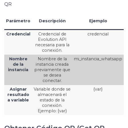
QR
Parámetro
Descripción
Ejemplo
Credencial
Credencial de
credencial
Evolution API
necesaria para la
conexión.
Nombre
Nombre de la
mi_instancia_whatsapp
de la
instancia creada
instancia
previamente que
se desea
conectar.
Asignar
Variable donde se
{var}
resultado
almacenará el
a variable
estado de la
conexión.
Ejemplo: {var}