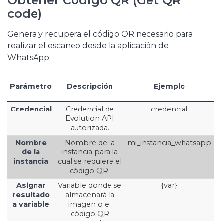
Obtener Código QR (Get QR
code)
Genera y recupera el código QR necesario para
realizar el escaneo desde la aplicación de
WhatsApp.
Parámetro
Descripción
Ejemplo
Credencial
Credencial de
credencial
Evolution API
autorizada.
Nombre
Nombre de la
mi_instancia_whatsapp
de la
instancia para la
instancia
cual se requiere el
código QR.
Asignar
Variable donde se
{var}
resultado
almacenará la
a variable
imagen o el
código QR