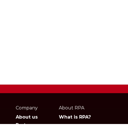
Webpage
footer
Company
About RPA
About us
What is RPA?
Partners