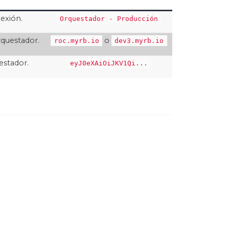
exión.
Orquestador - Producción
rquestador.
o
roc.myrb.io
dev3.myrb.io
estador.
eyJ0eXAiOiJKV1Qi...