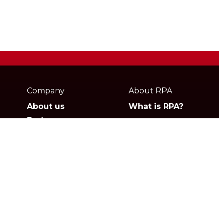
Webpage
footer
Company
About RPA
About us
What is RPA?
Partners
Jobs
Contact
Privacy policies
Gartner
G2