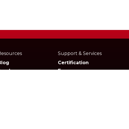
Resources
Support & Services
Blog
Certification
Academy
Forum
Media
Marketplace
Documentation
Downloads
FAQs
Media Kit