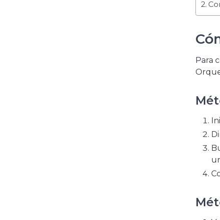
Con
Cóm
Para c
Orques
Méto
In
Di
Bu
un
Co
Mét