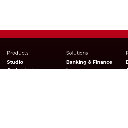
Products
Solutions
Studio
Banking & Finance
Orchestrator
Insurance
Xperience
Ecommerce & Retail
Telescope
Healthcare
Pricing
Logistics
Other