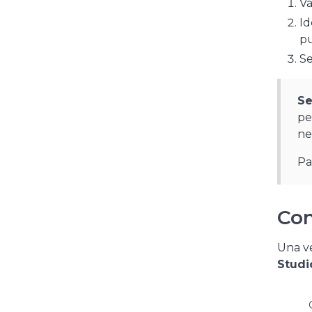
Va
Id
pu
Se
Se
pe
ne
Pa
Con
Una ve
Studi