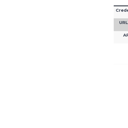
Cred
URL 
AP