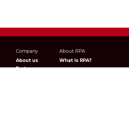
Webpage
footer
Company
About RPA
About us
What is RPA?
Partners
Jobs
Contact
Privacy policies
Gartner
G2
Products
Solutions