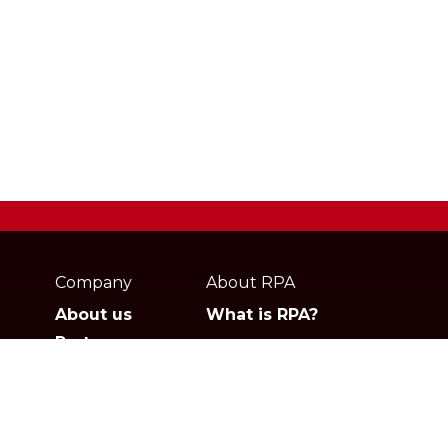
Webpage
footer
Company
About RPA
About us
What is RPA?
Partners
Jobs
Contact
Privacy policies