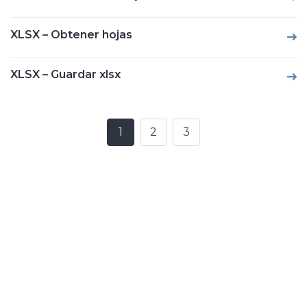
XLSX – Obtener hojas
XLSX – Guardar xlsx
1
2
3
Posts
navigation