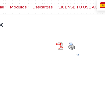
ual
Módulos
Descargas
LICENSE TO USE AGR
k