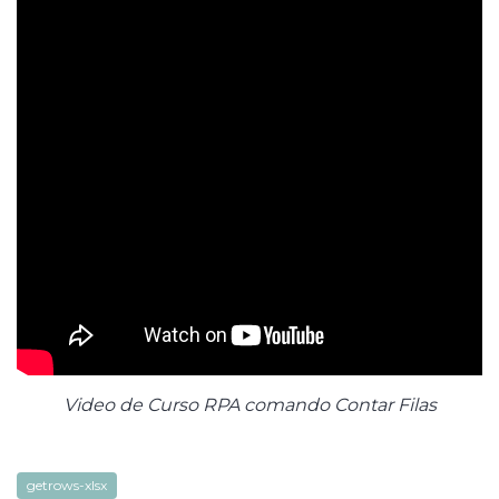
Video de Curso RPA comando Contar Filas
getrows-xlsx