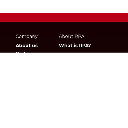
Webpage
footer
Company
About RPA
About us
What is RPA?
Partners
Jobs
Contact
Privacy policies
Gartner
G2
Products
Solutions
Studio
Banking & Finance
Orchestrator
Insurance