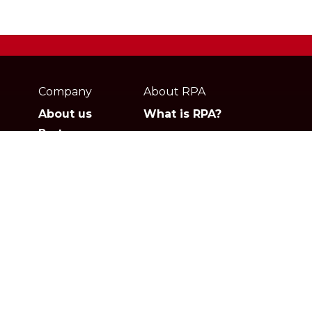
Webpage
footer
Company
About RPA
About us
What is RPA?
Partners
Jobs
Contact
Privacy policies
Gartner
G2
Products
Solutions
Studio
Banking & Finance
Orchestrator
Insurance