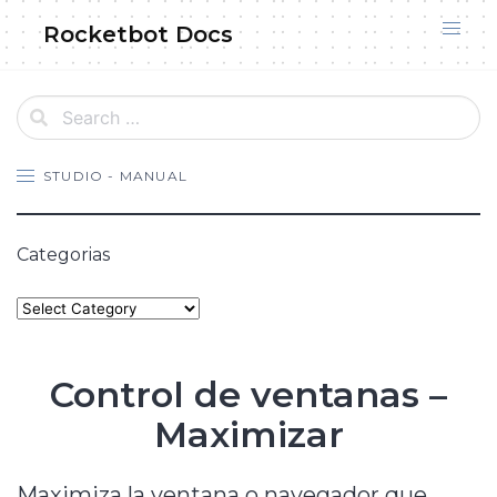
Skip
Rocketbot Docs
to
content
STUDIO - MANUAL
Categorias
Categories
Control de ventanas –
Maximizar
Maximiza la ventana o navegador que