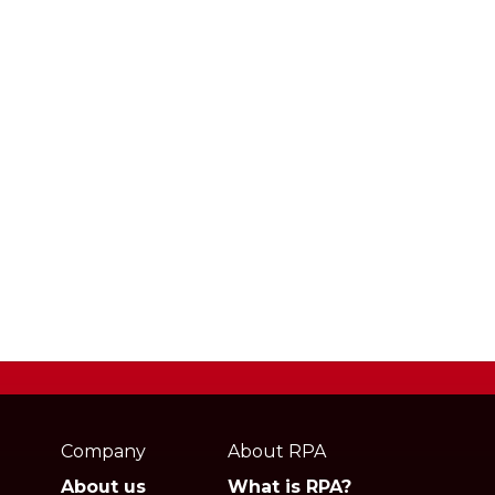
Webpage
footer
Company
About RPA
About us
What is RPA?