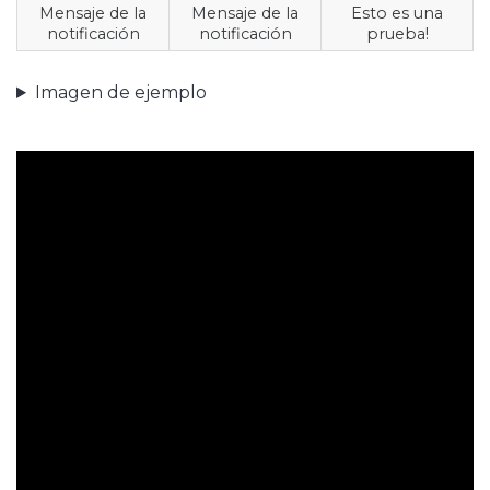
Mensaje de la
Mensaje de la
Esto es una
notificación
notificación
prueba!
Imagen de ejemplo