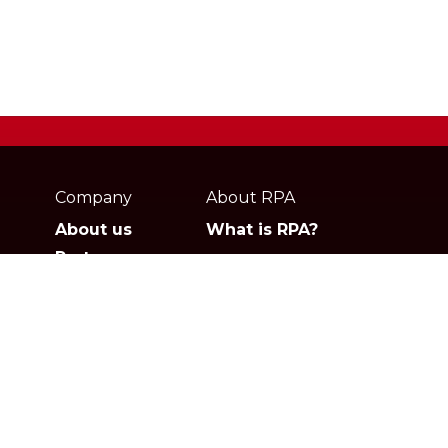
Webpage
footer
Company
About RPA
About us
What is RPA?
Partners
Jobs
Contact
Privacy policies
Gartner
G2
Products
Solutions